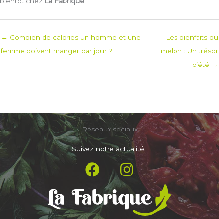
bientôt chez
La Fabrique
!
← Combien de calories un homme et une
Les bienfaits du
femme doivent manger par jour ?
melon : Un trésor
d’été →
Réseaux sociaux
Suivez notre actualité !