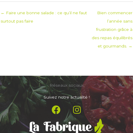
← Faire une bonne salade : ce qu’il ne faut
Bien commencer
surtout pas faire
l’année sans
frustration grâce à
des repas équilibrés
et gourmands. →
Réseaux sociaux
Suivez notre actualité !