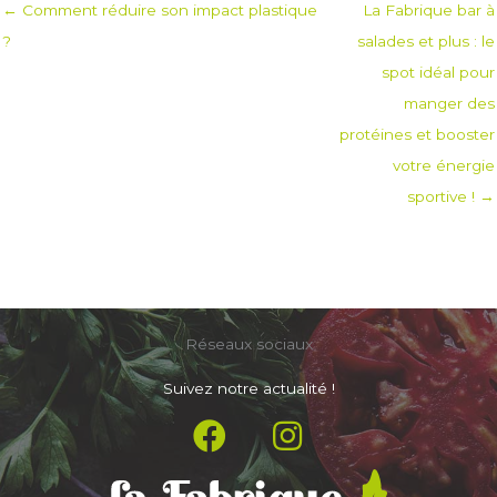
← Comment réduire son impact plastique
La Fabrique bar à
?
salades et plus : le
spot idéal pour
manger des
protéines et booster
votre énergie
sportive ! →
Réseaux sociaux
Suivez notre actualité !