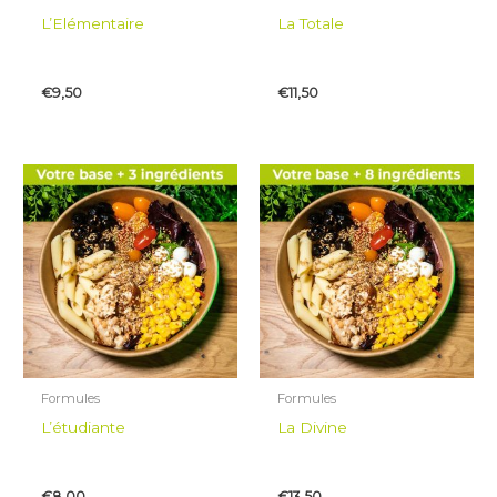
L’Elémentaire
La Totale
€
9,50
€
11,50
Formules
Formules
L’étudiante
La Divine
€
8,00
€
13,50