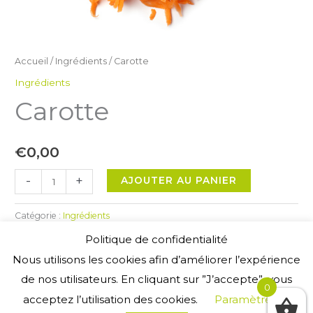
Accueil
/
Ingrédients
/ Carotte
Ingrédients
Carotte
€
0,00
quantité
-
+
AJOUTER AU PANIER
de
Carotte
Catégorie :
Ingrédients
Politique de confidentialité
Nous utilisons les cookies afin d’améliorer l’expérience
de nos utilisateurs. En cliquant sur ”J’accepte”, vous
0
acceptez l’utilisation des cookies.
Paramètres
Copyright © 2026
La Fabrique
|
Allergènes
|
Mentions