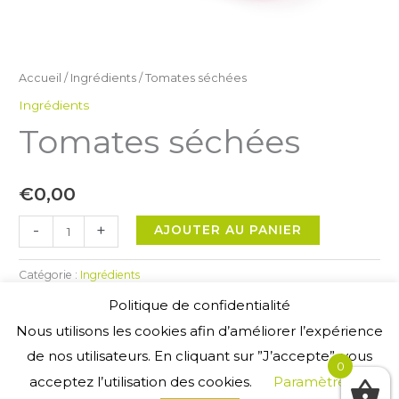
Accueil
/
Ingrédients
/ Tomates séchées
Ingrédients
Tomates séchées
€
0,00
quantité
-
+
AJOUTER AU PANIER
de
Tomates
Catégorie :
Ingrédients
séchées
Politique de confidentialité
Nous utilisons les cookies afin d’améliorer l’expérience
de nos utilisateurs. En cliquant sur ”J’accepte”, vous
0
acceptez l’utilisation des cookies.
Paramètres
Copyright © 2026
La Fabrique
|
Allergènes
|
Mentions