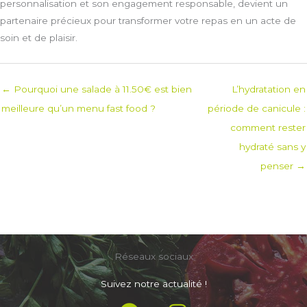
personnalisation et son engagement responsable, devient un
partenaire précieux pour transformer votre repas en un acte de
soin et de plaisir.
← Pourquoi une salade à 11.50€ est bien
L’hydratation en
meilleure qu’un menu fast food ?
période de canicule :
comment rester
hydraté sans y
penser →
Réseaux sociaux
Suivez notre actualité !