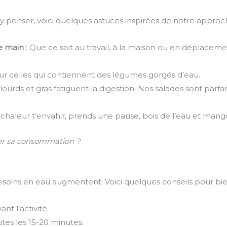
y penser, voici quelques astuces inspirées de notre approc
de main
: Que ce soit au travail, à la maison ou en déplaceme
ur celles qui contiennent des légumes gorgés d’eau.
s lourds et gras fatiguent la digestion. Nos salades sont parfa
la chaleur t’envahir, prends une pause, bois de l’eau et mange
ter sa consommation ?
esoins en eau augmentent. Voici quelques conseils pour bien 
nt l’activité.
utes les 15-20 minutes.