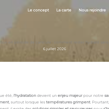
Le concept
La carte
Nous rejoindre
ation en période de canicule : comment rester hydraté sans
6 juillet 2026
que été,
l’hydratation
devient un
enjeu majeur
pour notre
sa
ement
, surtout lorsque les
températures grimpent
. Pourtant
ent, il existe des
solutions simples et savoureuses
pour
s’h