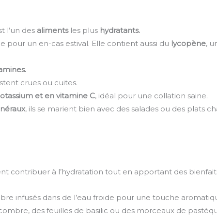
est l’un des
aliments
les plus
hydratants.
ale pour un en-cas estival. Elle contient aussi du
lycopène
, u
tamines.
ustent crues ou cuites.
otassium et en vitamine C
, idéal pour une collation saine.
néraux
, ils se marient bien avec des salades ou des plats c
nt contribuer à l’hydratation tout en apportant des bienfai
bre infusés dans de l’eau froide pour une touche aromatiq
ncombre, des feuilles de basilic ou des morceaux de pastèq