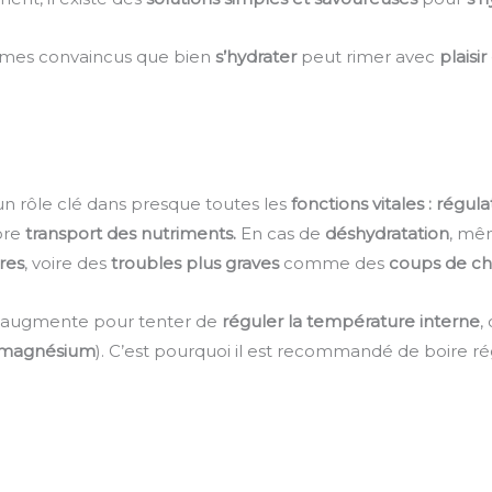
mmes convaincus que bien
s’hydrater
peut rimer avec
plaisi
un rôle clé dans presque toutes les
fonctions vitales : régu
ore
transport des nutriments.
En cas de
déshydratation
, mê
res
, voire des
troubles plus graves
comme des
coups de ch
augmente pour tenter de
réguler la température interne
,
e magnésium
). C’est pourquoi il est recommandé de boire