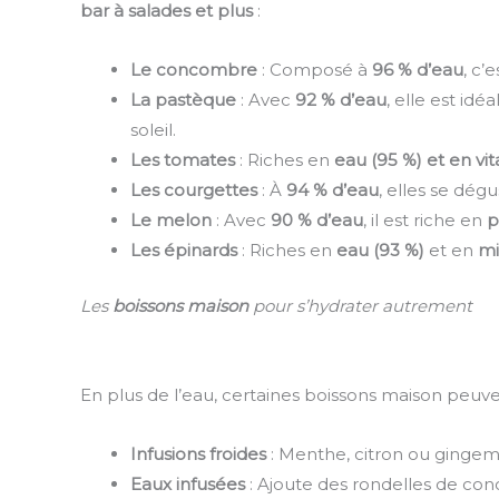
bar à salades et plus
:
Le concombre
: Composé à
96 % d’eau
, c’
La pastèque
: Avec
92 % d’eau
, elle est idé
soleil.
Les tomates
: Riches en
eau (95 %) et en vi
Les courgettes
: À
94 % d’eau
, elles se dég
Le melon
: Avec
90 % d’eau
, il est riche en
p
Les épinards
: Riches en
eau (93 %)
et en
mi
Les
boissons maison
pour s’hydrater autrement
En plus de l’eau, certaines boissons maison peuve
Infusions froides
: Menthe, citron ou gingem
Eaux infusées
: Ajoute des rondelles de co