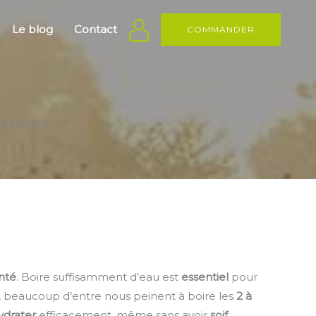
Le blog
Contact
COMMANDER
 y penser
nté
. Boire suffisamment d’eau est
essentiel
pour
, beaucoup d’entre nous peinent à boire les
2 à
ydrater
efficacement, même sans avoir
soif.