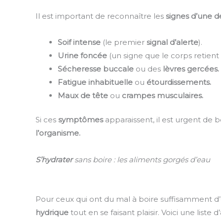
Il est important de reconnaître les
signes d’une d
Soif intense
(le premier
signal d’alerte
).
Urine foncée
(un signe que le corps retient 
Sécheresse buccale
ou des
lèvres gercées.
Fatigue inhabituelle
ou
étourdissements.
Maux de tête
ou
crampes musculaires.
Si ces
symptômes
apparaissent, il est urgent de 
l’organisme.
S’hydrater
sans boire : les aliments gorgés d’eau
Pour ceux qui ont du mal à boire suffisamment d’
hydrique
tout en se faisant plaisir. Voici une liste d’